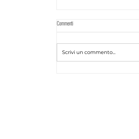
Commenti
Scrivi un commento...
CAVALCARE L'ALGORITMO
Via Piave, 25
21018 Sesto Calende (VA)
© 2025 by Edcommunire
© 2025 This work is openly licensed via
C